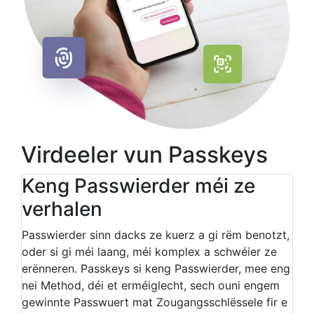
Virdeeler vun Passkeys
Keng Passwierder méi ze
verhalen
Passwierder sinn dacks ze kuerz a gi rëm benotzt,
oder si gi méi laang, méi komplex a schwéier ze
erënneren. Passkeys si keng Passwierder, mee eng
nei Method, déi et erméiglecht, sech ouni engem
gewinnte Passwuert mat Zougangsschlëssele fir e