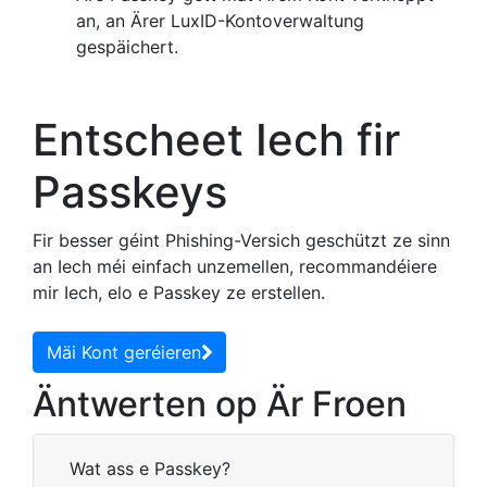
an, an Ärer LuxID-Kontoverwaltung
gespäichert.
Entscheet Iech fir
Passkeys
Fir besser géint Phishing-Versich geschützt ze sinn
an Iech méi einfach unzemellen, recommandéiere
mir Iech, elo e Passkey ze erstellen.
Mäi Kont geréieren
Äntwerten op Är Froen
Wat ass e Passkey?