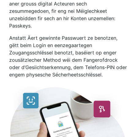
aner grouss digital Acteuren sech
zesummegedoen, fir eng nei Méiglechkeet
unzebidden fir sech an hir Konten unzemellen:
Passkeys.
Anstatt Äert gewinnte Passwuert ze benotzen,
gëtt beim Login en eenzegaartegen
Zougangsschlëssel benotzt, baséiert op enger
zousätzlecher Method wéi dem Fangerofdrock
oder d’Gesiichtserkennung, dem Telefons-PIN oder
engem physesche Sécherheetsschlëssel.