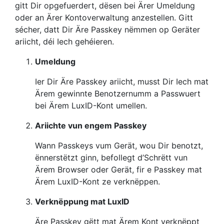
gitt Dir opgefuerdert, dësen bei Ärer Umeldung
oder an Ärer Kontoverwaltung anzestellen. Gitt
sécher, datt Dir Äre Passkey nëmmen op Geräter
ariicht, déi Iech gehéieren.
Umeldung
Ier Dir Äre Passkey ariicht, musst Dir Iech mat
Ärem gewinnte Benotzernumm a Passwuert
bei Ärem LuxID-Kont umellen.
Ariichte vun engem Passkey
Wann Passkeys vum Gerät, wou Dir benotzt,
ënnerstëtzt ginn, befollegt d’Schrëtt vun
Ärem Browser oder Gerät, fir e Passkey mat
Ärem LuxID-Kont ze verknëppen.
Verknëppung mat LuxID
Äre Passkey gëtt mat Ärem Kont verknëppt