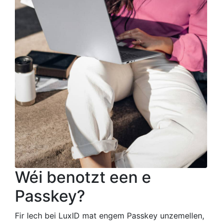
Wéi benotzt een e
Passkey?
Fir Iech bei LuxID mat engem Passkey unzemellen,