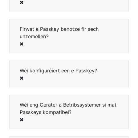
Firwat e Passkey benotze fir sech
unzemellen?
Wéi konfiguréiert een e Passkey?
Wéi eng Geräter a Betribssystemer si mat
Passkeys kompatibel?