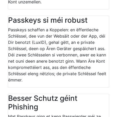
Kont unzemellen.
Passkeys si méi robust
Passkeys schaffen a Koppelen: en ëffentleche
Schlëssel, dee vun der Websäit oder der App, déi
Dir benotzt (LuxID), gehal gëtt, an e private
Schlëssel, deen op Ären Geräter gespäichert ass.
Déi zwee Schlësselen si verbonnen, awer ee kann
net ouni deen anere benotzt ginn. Wann Äre Kont
kompromettéiert ass, ass den ëffentleche
Schlëssel eleng nëtzlos; de private Schlëssel feelt
ëmmer.
Besser Schutz géint
Phishing
Mat Passkeys ginn et keng Passwierder méi ze