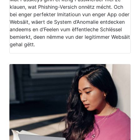
klauen, wat Phishing-Versich onnëtz mécht. Och
bei enger perfekter Imitatioun vun enger App oder
Websäit, wäert de System d’Anomalie entdecken
andeems en d’Feelen vum ëffentleche Schlëssel
bemierkt, deen nëmme vun der legitimmer Websäit
gehal gëtt.