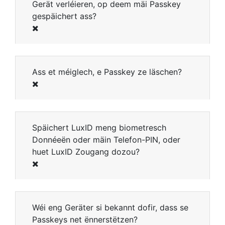
Gerät verléieren, op deem mäi Passkey
gespäichert ass?
Ass et méiglech, e Passkey ze läschen?
Späichert LuxID meng biometresch
Donnéeën oder mäin Telefon-PIN, oder
huet LuxID Zougang dozou?
Wéi eng Geräter si bekannt dofir, dass se
Passkeys net ënnerstëtzen?