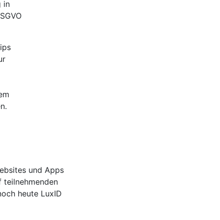
 in
 DSGVO
ips
ur
wem
n.
Websites und Apps
uf teilnehmenden
 noch heute LuxID