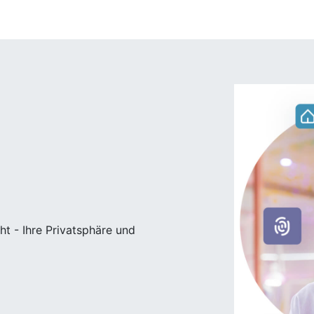
stellungen
ies, um sicherzustellen, dass unsere Website ordnungsgem
 für Aufgaben wie die Einstellung Ihrer Sprache oder das 
 beachten Sie, dass Sie diese wesentlichen Cookies nicht de
nen darüber, wie wir Cookies behandeln, finden Sie auf unse
en Cookies sind in der folgenden Liste detailliert aufgefüh
e keine direkt identifizierbaren persönlichen Daten speicher
mmte Teile der Website nicht ordnungsgemäß funktionieren.
cht - Ihre Privatsphäre und
anbietern