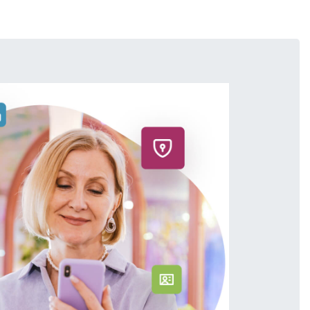
äß funktioniert.
Anmelden
aktivieren können.
rer [
Datenschutz-
rt. Das Blockieren
n, kann dazu
Close