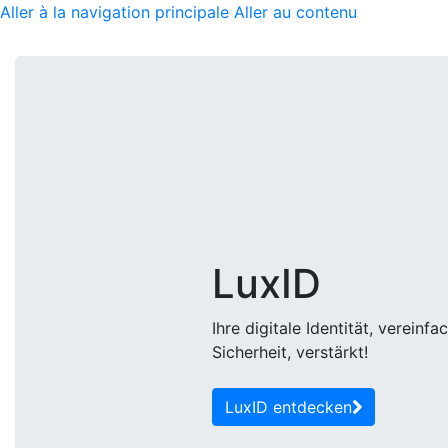
Close
Aller à la navigation principale
Aller au contenu
Cookie-Ein
Wir verwenden Cook
Über LuxID
Diese Cookies sind
erforderlich. Bitte
Erste Schritte
Weitere Informatio
Neuheit
Seite
].
Mein Konto
Die von uns gesetzt
LuxID
dieser Cookies, di
führen, dass besti
de
Ihre digitale Identität, vereinfa
Cookies von Erst
Sicherheit, verstärkt!
LuxID entdecken