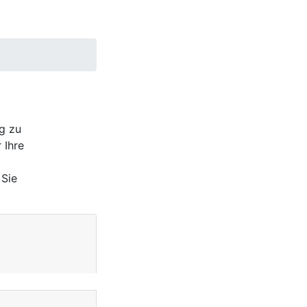
äß funktioniert.
Anmelden
aktivieren können.
rer [
Datenschutz-
ig zu
 Ihre
rt. Das Blockieren
 Sie
n, kann dazu
Close