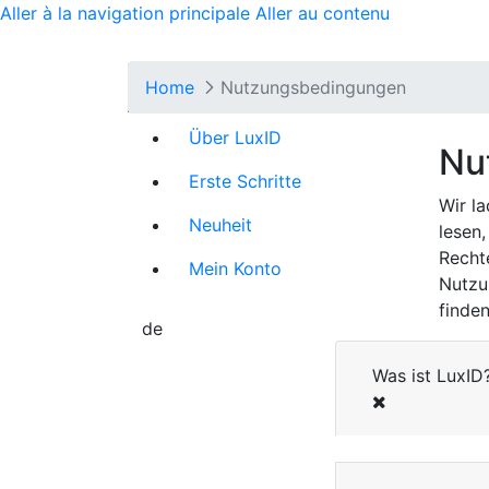
Close
Aller à la navigation principale
Aller au contenu
Cookie-Ein
Home
Nutzungsbedingungen
Wir verwenden Cook
Über LuxID
Diese Cookies sind
Nu
erforderlich. Bitte
Erste Schritte
Weitere Informatio
Wir l
Neuheit
Seite
].
lesen,
Recht
Mein Konto
Die von uns gesetzt
Nutzu
dieser Cookies, di
finden
führen, dass besti
de
Cookies von Erst
Was ist LuxID