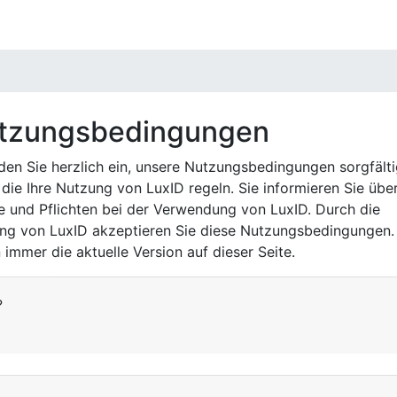
stellungen
ies, um sicherzustellen, dass unsere Website ordnungsgem
 für Aufgaben wie die Einstellung Ihrer Sprache oder das 
tzungsbedingungen
 beachten Sie, dass Sie diese wesentlichen Cookies nicht de
nen darüber, wie wir Cookies behandeln, finden Sie auf unse
aden Sie herzlich ein, unsere Nutzungsbedingungen sorgfält
 die Ihre Nutzung von LuxID regeln. Sie informieren Sie über
e und Pflichten bei der Verwendung von LuxID. Durch die
en Cookies sind in der folgenden Liste detailliert aufgefüh
ng von LuxID akzeptieren Sie diese Nutzungsbedingungen.
e keine direkt identifizierbaren persönlichen Daten speicher
 immer die aktuelle Version auf dieser Seite.
mmte Teile der Website nicht ordnungsgemäß funktionieren.
anbietern
?