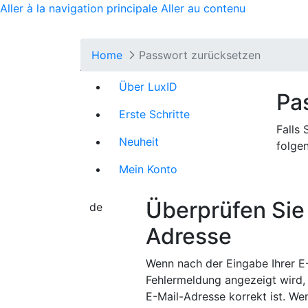
Close
Aller à la navigation principale
Aller au contenu
Cookie-Ein
Home
Passwort zurücksetzen
Wir verwenden Cook
Über LuxID
Diese Cookies sind
Pa
erforderlich. Bitte
Erste Schritte
Weitere Informatio
Falls
Neuheit
Seite
].
folge
Mein Konto
Die von uns gesetzt
dieser Cookies, di
Überprüfen Sie 
führen, dass besti
de
Adresse
Cookies von Erst
Wenn nach der Eingabe Ihrer E
Fehlermeldung angezeigt wird, s
E-Mail-Adresse korrekt ist. We