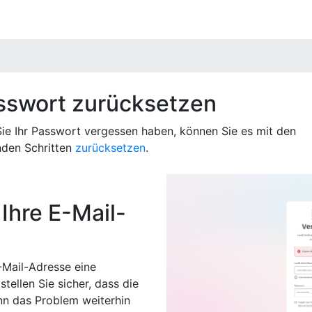
stellungen
ies, um sicherzustellen, dass unsere Website ordnungsgem
 für Aufgaben wie die Einstellung Ihrer Sprache oder das 
sswort zurücksetzen
 beachten Sie, dass Sie diese wesentlichen Cookies nicht de
nen darüber, wie wir Cookies behandeln, finden Sie auf unse
 Sie Ihr Passwort vergessen haben, können Sie es mit den
nden Schritten
zurücksetzen
.
en Cookies sind in der folgenden Liste detailliert aufgefüh
e keine direkt identifizierbaren persönlichen Daten speicher
Ihre E-Mail-
mmte Teile der Website nicht ordnungsgemäß funktionieren.
anbietern
-Mail-Adresse eine
tellen Sie sicher, dass die
nn das Problem weiterhin