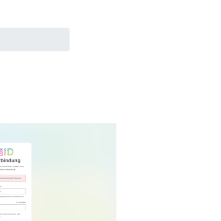
äß funktioniert.
Anmelden
aktivieren können.
rer [
Datenschutz-
rt. Das Blockieren
n, kann dazu
Close