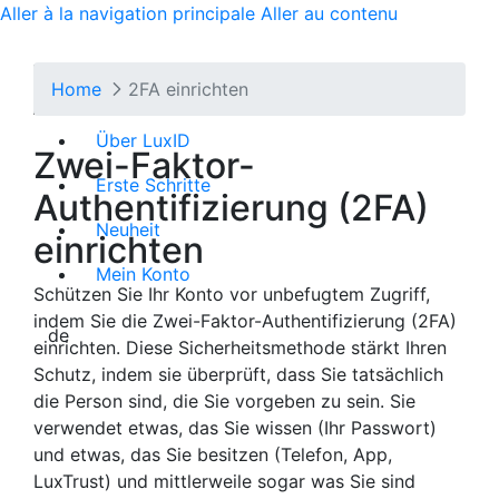
Aller à la navigation principale
Aller au contenu
Cookie-Einstellungen
Home
2FA einrichten
Wir verwenden Cookies, um sicherzustellen,
dass unsere Website ordnungsgemäß
Über LuxID
Zwei-Faktor-
funktioniert. Diese Cookies sind für Aufgaben
wie die Einstellung Ihrer Sprache oder das
Erste Schritte
Authentifizierung (2FA)
Anmelden erforderlich. Bitte beachten Sie, dass
Neuheit
Sie diese wesentlichen Cookies nicht
einrichten
deaktivieren können. Weitere Informationen
Mein Konto
darüber, wie wir Cookies behandeln, finden Sie
Schützen Sie Ihr Konto vor unbefugtem Zugriff,
auf unserer [
Datenschutz-Seite
].
indem Sie die Zwei-Faktor-Authentifizierung (2FA)
de
einrichten. Diese Sicherheitsmethode stärkt Ihren
Die von uns gesetzten Cookies sind in der
Schutz, indem sie überprüft, dass Sie tatsächlich
folgenden Liste detailliert aufgeführt. Das
die Person sind, die Sie vorgeben zu sein. Sie
Blockieren dieser Cookies, die keine direkt
verwendet etwas, das Sie wissen (Ihr Passwort)
identifizierbaren persönlichen Daten speichern,
und etwas, das Sie besitzen (Telefon, App,
kann dazu führen, dass bestimmte Teile der
LuxTrust) und mittlerweile sogar was Sie sind
Website nicht ordnungsgemäß funktionieren.