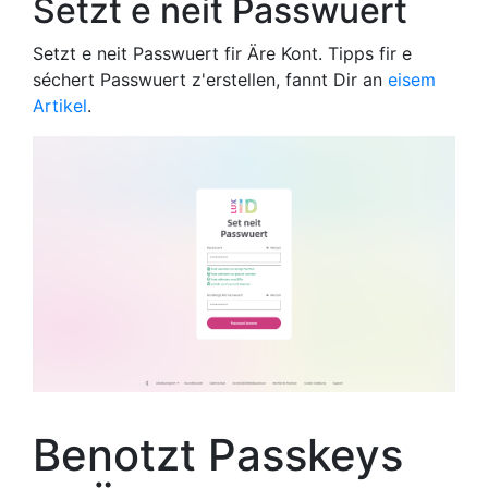
Setzt e neit Passwuert
Setzt e neit Passwuert fir Äre Kont. Tipps fir e
séchert Passwuert z'erstellen, fannt Dir an
eisem
Artikel
.
Benotzt Passkeys