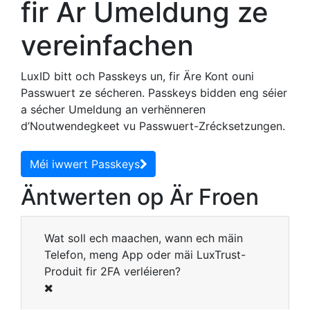
fir Är Umeldung ze
vereinfachen
LuxID bitt och Passkeys un, fir Äre Kont ouni
Passwuert ze sécheren. Passkeys bidden eng séier
a sécher Umeldung an verhënneren
d’Noutwendegkeet vu Passwuert-Zrécksetzungen.
Méi iwwert Passkeys
Äntwerten op Är Froen
Wat soll ech maachen, wann ech mäin
Telefon, meng App oder mäi LuxTrust-
Produit fir 2FA verléieren?