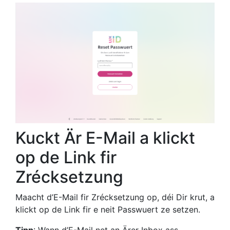
Kuckt Är E-Mail a klickt
op de Link fir
Zrécksetzung
Maacht d’E-Mail fir Zrécksetzung op, déi Dir krut, a
klickt op de Link fir e neit Passwuert ze setzen.