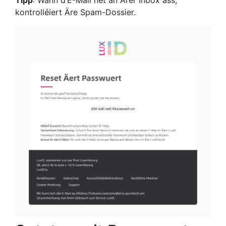
Tipp
: Wann d’E-Mail net an Ärer Inbox ass,
kontrolléiert Äre Spam-Dossier.