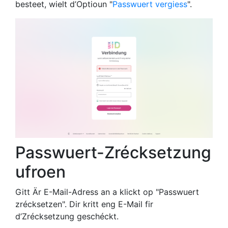
besteet, wielt d’Optioun "
Passwuert vergiess
".
Cookies aus éischter Hand
Close
Passwuert-Zrécksetzung
ufroen
Gitt Är E-Mail-Adress an a klickt op "Passwuert
zrécksetzen". Dir kritt eng E-Mail fir
d’Zrécksetzung geschéckt.